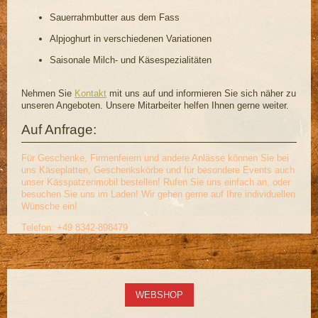
Sauerrahmbutter aus dem Fass
Alpjoghurt in verschiedenen Variationen
Saisonale Milch- und Käsespezialitäten
Nehmen Sie
Kontakt
mit uns auf und informieren Sie sich näher zu
unseren Angeboten. Unsere Mitarbeiter helfen Ihnen gerne weiter.
Auf Anfrage:
Für Geschenke, Firmenfeiern und andere Anlässe können Sie bei
uns Käseplatten, Geschenkskörbe und für besondere Events auch
unser Kässpatzenmobil bestellen! Rufen Sie uns einfach an, oder
besuchen Sie uns im Laden! Wir gehen gerne auf Ihre individuellen
Wünsche ein!
Telefon: +49 8342-898479
WEBSHOP